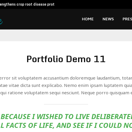
engthens crop root disease protection…
AI Expert A
HOME
NEWS
PRES
Portfolio Demo 11
s error sit voluptatem accusantium doloremque laudantium, tota
atae vitae dicta sunt explicabo. Nemo enim ipsam luptatem quia 
qui ratione voluptatem sequi nesciunt. Neque porro quisquam e
BECAUSE I WISHED TO LIVE DELIBERATE
L FACTS OF LIFE, AND SEE IF I COULD N