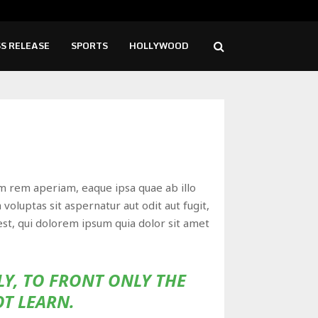
mol Walvekar Builds First-Ever RAG-Powered,…
Ever
S RELEASE
SPORTS
HOLLYWOOD
m rem aperiam, eaque ipsa quae ab illo
voluptas sit aspernatur aut odit aut fugit,
st, qui dolorem ipsum quia dolor sit amet
LY, TO FRONT ONLY THE
OT LEARN.