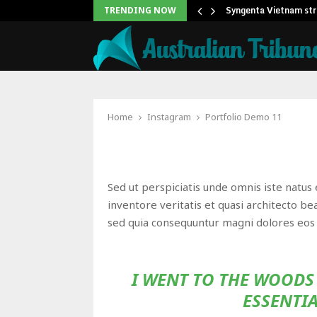
eadership Self-Audit to…
Syngenta Vietnam str
TRENDING NOW
Home
Instagram
Portfolio Demo 11
Sed ut perspiciatis unde omnis iste natu
inventore veritatis et quasi architecto be
sed quia consequuntur magni dolores eos 
I WENT TO THE WOODS 
ESSENTIA