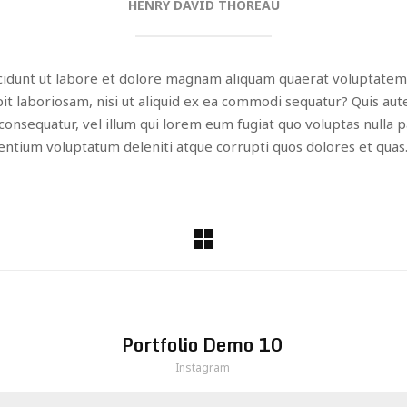
HENRY DAVID THOREAU
dunt ut labore et dolore magnam aliquam quaerat voluptatem.
it laboriosam, nisi ut aliquid ex ea commodi sequatur? Quis au
consequatur, vel illum qui lorem eum fugiat quo voluptas nulla p
sentium voluptatum deleniti atque corrupti quos dolores et quas
Portfolio Demo 10
Instagram